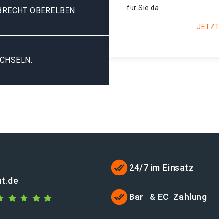
für Sie da.
BRECHT OBERELBEN
JETZT
CHSELN.
24/7 im Einsatz
t.de
Bar- & EC-Zahlung