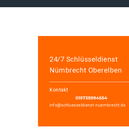
24/7 Schlüsseldienst
Nümbrecht Oberelben
Kontakt
info@schluesseldienst-nuembrecht.de