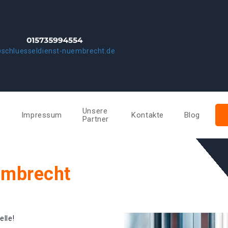
schluesseldienst-nuembrecht.de
Unsere
e
Impressum
Kontakte
Blog
Partner
ümbrecht
elle!