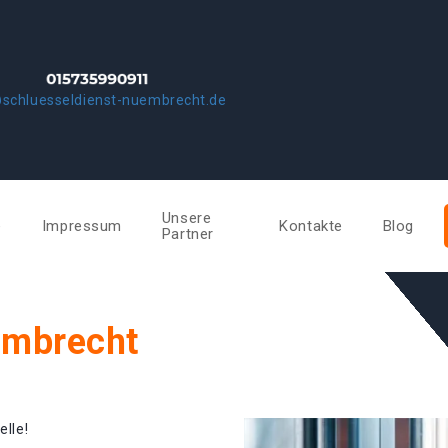
schluesseldienst-nuembrecht.de
Unsere
e
Impressum
Kontakte
Blog
Partner
ümbrecht
elle!