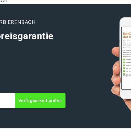
bach
ERBIERENBACH
reisgarantie
t
Verfügbarkeit prüfen