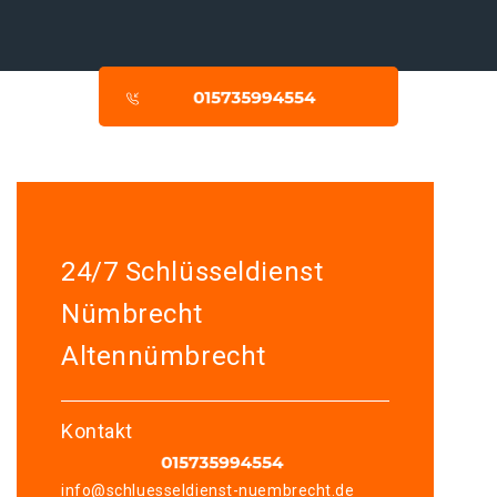
24/7 Schlüsseldienst
Nümbrecht
Altennümbrecht
Kontakt
info@schluesseldienst-nuembrecht.de